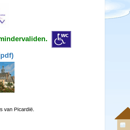
 mindervaliden.
pdf)
s van Picardië.