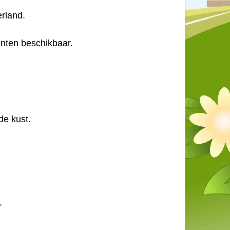
rland.
enten beschikbaar.
de kust.
,