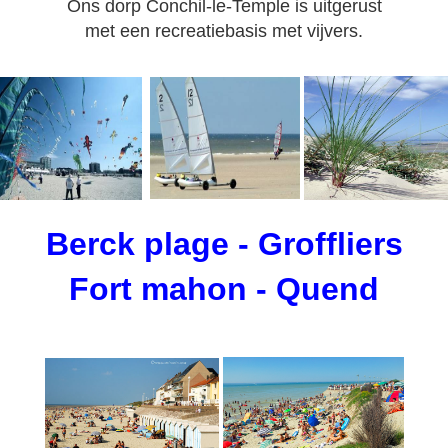
Ons dorp Conchil-le-Temple is uitgerust
met een recreatiebasis met vijvers.
Berck plage - Groffliers
Fort mahon - Quend